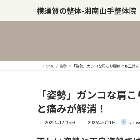
コ
ナ
横須賀の整体-湘南山手整体院
ン
ビ
テ
ゲ
ン
ー
ツ
シ
へ
ョ
ス
ン
キ
に
ッ
移
HOME
姿勢
「姿勢」ガンコな肩こり腰痛でも正常な
プ
動
「姿勢」ガンコな肩こ
と痛みが解消！
最
2022年12月5日
2026年5月1日
takas
終
更
新