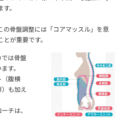
ます。
この骨盤調整には「コアマッスル」を意
ことが重要です。
カでは骨盤
います。
ト（腹横
群）も加え
ローチは、