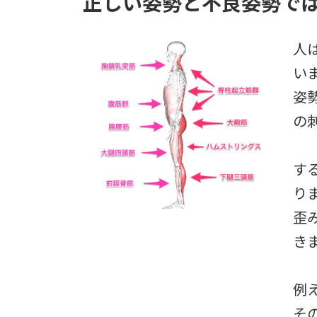
正しい姿勢と不良姿勢で
日
時
:
人
い
姿
の
す
り
歪
き
例
そ