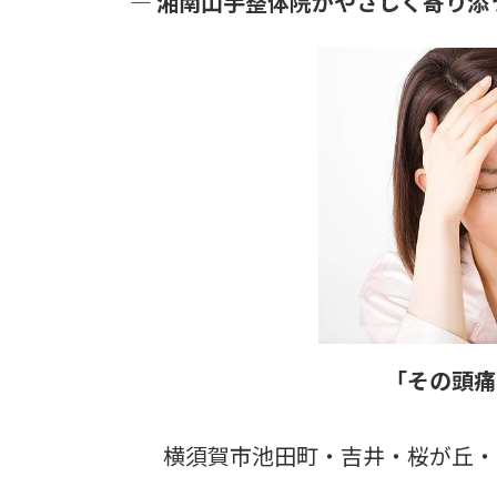
―
湘南山手整体院がやさしく寄り添う 
日
時
:
「その頭痛
横須賀市池田町・吉井・桜が丘・