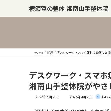
コ
ナ
横須賀の整体-湘南山手整体院
ン
ビ
テ
ゲ
ン
ー
ツ
シ
へ
ョ
ス
ン
キ
に
ッ
移
HOME
頭痛
デスクワーク・スマホ疲れの頭痛にお悩
プ
動
デスクワーク・スマホ
湘南山手整体院がやさ
最
2026年1月23日
2026年4月9日
takas
終
更
新