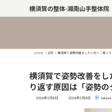
コ
ナ
横須賀の整体-湘南山手整体院
ン
ビ
テ
ゲ
ン
ー
ツ
シ
へ
ョ
ス
ン
キ
に
ッ
移
HOME
姿勢
横須賀で姿勢改善をしたい方へ｜肩こり
プ
動
横須賀で姿勢改善をし
り返す原因は「姿勢の
最
2026年5月8日
2026年5月8日
takase
終
更
新