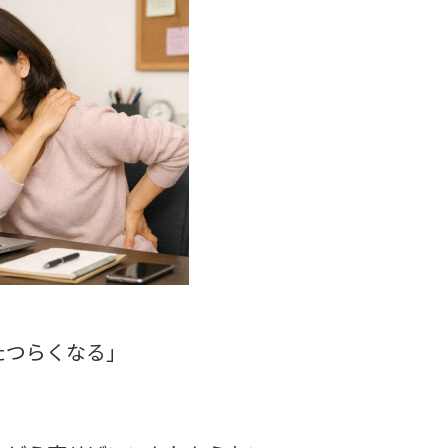
たつらくなる」
」