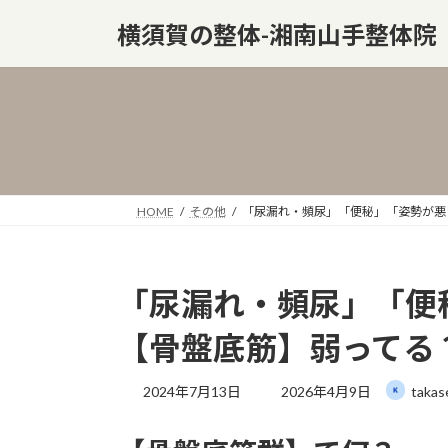
コ
ナ
横須賀の整体-湘南山手整体院
ン
ビ
テ
ゲ
ン
ー
ツ
シ
へ
ョ
ス
ン
キ
に
ッ
移
HOME
その他
「尿漏れ・頻尿」「便秘」「姿勢が悪
プ
動
「尿漏れ・頻尿」「便
【骨盤底筋】弱ってる
最
2024年7月13日
2026年4月9日
takas
終
更
新