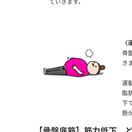
ていきます。
〈
骨
き
運
脂
下
筋
【骨盤底筋】筋力低下、