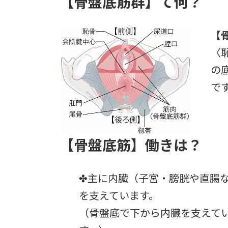
【
骨盤底筋群】
て何？
日
時
:
【
〈
の
で
【骨盤底筋】働きは？
✤主に内臓（子宮・膀胱や直腸
を支えています。
（骨盤底で下から内臓を支えて