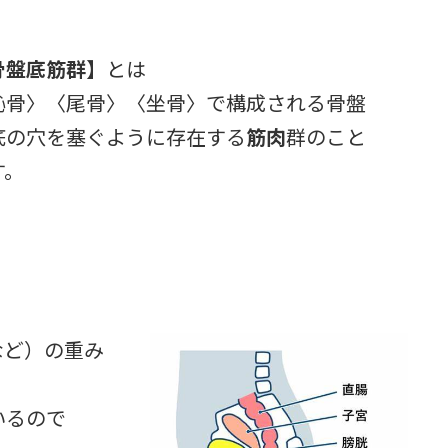
骨盤底筋群】
とは
恥骨〉〈尾骨〉〈坐骨〉で構成される骨盤
底の穴を塞ぐように存在する
筋肉
群のこと
す。
など）の重み
いるので