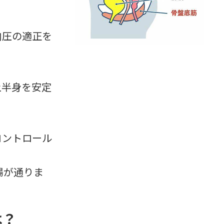
内圧の適正を
上半身を安定
コントロール
腸が通りま
は？