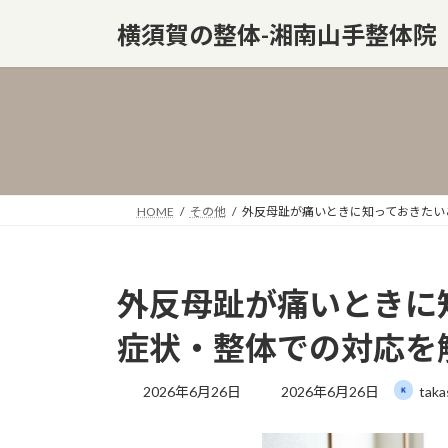
コ
ナ
横須賀の整体-湘南山手整体院
ン
ビ
テ
ゲ
ン
ー
ツ
シ
へ
ョ
ス
ン
キ
に
ッ
移
HOME
その他
外反母趾が痛いときに知っておきたい
プ
動
外反母趾が痛いときに
症状・整体での対応を
最
2026年6月26日
2026年6月26日
taka
終
更
新