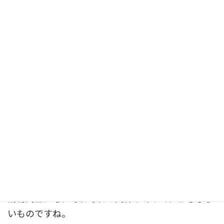
そんなまるですが、かめさんとは仲良しのようで
す。
見ていると、まるはかめさんのことが気になるよう
で、近くにいることがあります。
おたがいに自然な距離で過ごしている様子を見る
と、なんだかこちらまでほっこりした気持ちになり
ます。
動物同士にも、それぞれの関係があって、おもしろ
いものですね。