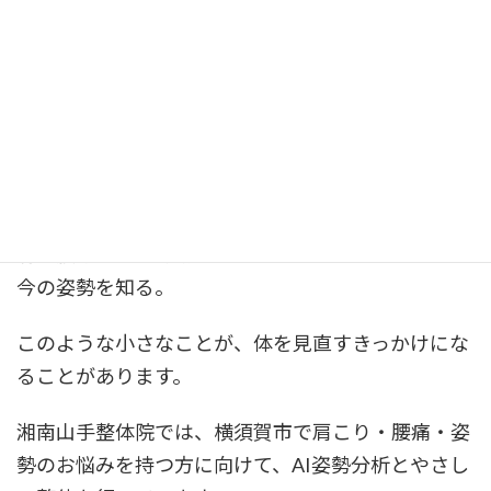
運動不足・姿勢のくずれが重なりやすくなります。
大切なのは、無理をしないことです。
水分を取る。
冷房を上手に使う。
同じ姿勢を続けすぎない。
スマホを見る高さを少し上げる。
肩や腰をやさしく動かす。
今の姿勢を知る。
このような小さなことが、体を見直すきっかけにな
ることがあります。
湘南山手整体院では、横須賀市で肩こり・腰痛・姿
勢のお悩みを持つ方に向けて、AI姿勢分析とやさし