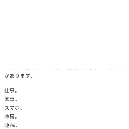
「肩こりくらいで相談していいのかな」
「夕方だけつらいけど、行ってもいいのかな」
「痛い施術は苦手」
「自分の姿勢を見るのが少し不安」
そのような方にも、安心してお話しいただけるよう
に心がけています。
肩こりや腰痛には、毎日の生活が関係していること
があります。
仕事。
家事。
スマホ。
冷房。
睡眠。